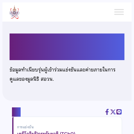
ข้าม
ไป
ยัง
เนื้อหา
นตท.กฤษนันท์ แสนปัญญา
ข้อมูลทำเนียบรุ่นผู้เข้าร่วมแข่งขันและค่ายภายในการ
ดูแลของมูลนิธิ สอวน.
แชร์
การแข่งขัน
เคมีโอลิมปิกระดับชาติ (TChO)