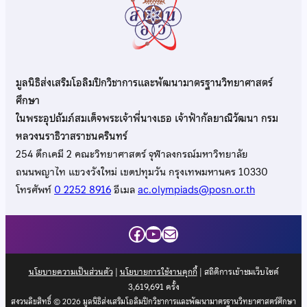
มูลนิธิส่งเสริมโอลิมปิกวิชาการและพัฒนามาตรฐานวิทยาศาสตร์
ศึกษา
ในพระอุปถัมภ์สมเด็จพระเจ้าพี่นางเธอ เจ้าฟ้ากัลยาณิวัฒนา กรม
หลวงนราธิวาสราชนครินทร์
254 ตึกเคมี 2 คณะวิทยาศาสตร์ จุฬาลงกรณ์มหาวิทยาลัย
ถนนพญาไท แขวงวังใหม่ เขตปทุมวัน กรุงเทพมหานคร 10330
โทรศัพท์
0 2252 8916
อีเมล
ac.olympiads@posn.or.th
Facebook
YouTube
Mail
นโยบายความเป็นส่วนตัว
|
นโยบายการใช้งานคุกกี้
| สถิติการเข้าชมเว็บไซต์
3,619,691
ครั้ง
สงวนลิขสิทธิ์ © 2026 มูลนิธิส่งเสริมโอลิมปิกวิชาการและพัฒนามาตรฐานวิทยาศาสตร์ศึกษา