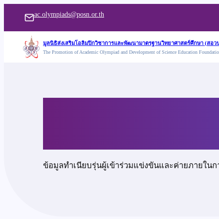
ข้าม
ac.olympiads@posn.or.th
ไป
ยัง
มูลนิธิส่งเสริมโอลิมปิกวิชาการและพัฒนามาตรฐานวิทยาศาสตร์ศึกษา (สอวน
The Promotion of Academic Olympiad and Development of Science Education Foundati
เนื้อหา
นายกรภัค เลิศวณิชย
ข้อมูลทำเนียบรุ่นผู้เข้าร่วมแข่งขันและค่ายภายในก