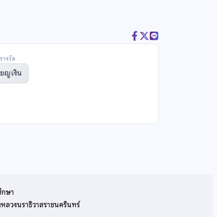
รางวัล
ียญเงิน
ศึกษา
รมหลวงนราธิวาสราชนครินทร์