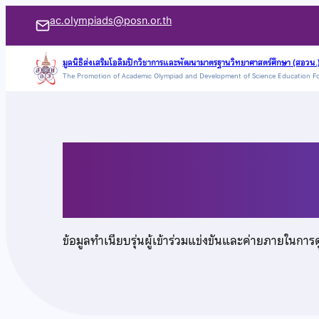
ข้าม
ac.olympiads@posn.or.th
ไป
ยัง
มูลนิธิส่งเสริมโอลิมปิกวิชาการและพัฒนามาตรฐานวิทยาศาสตร์ศึกษา (สอวน.
The Promotion of Academic Olympiad and Development of Science Education F
เนื้อหา
นายกรกช สุวรรณเกสร
ข้อมูลทำเนียบรุ่นผู้เข้าร่วมแข่งขันและค่ายภายในการ