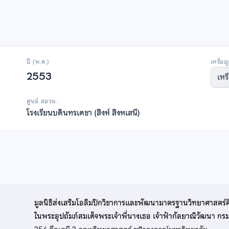
ปี (พ.ศ.)
เหรียญ
2553
เหร
ศูนย์ สอวน.
โรงเรียนบดินทรเดชา (สิงห์ สิงหเสนี)
มูลนิธิส่งเสริมโอลิมปิกวิชาการและพัฒนามาตรฐานวิทยาศาสตร์
ในพระอุปถัมภ์สมเด็จพระเจ้าพี่นางเธอ เจ้าฟ้ากัลยาณิวัฒนา ก