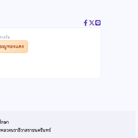
รางวัล
รียญทองแดง
ศึกษา
รมหลวงนราธิวาสราชนครินทร์