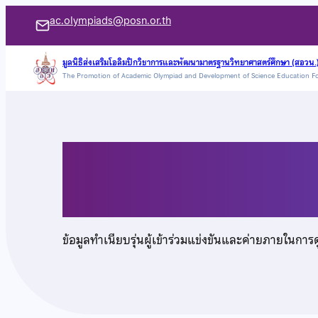
ข้าม
ac.olympiads@posn.or.th
ไป
ยัง
มูลนิธิส่งเสริมโอลิมปิกวิชาการและพัฒนามาตรฐานวิทยาศาสตร์ศึกษา (สอวน.
The Promotion of Academic Olympiad and Development of Science Education F
เนื้อหา
นายกลวิช ชัชทองคำ
ข้อมูลทำเนียบรุ่นผู้เข้าร่วมแข่งขันและค่ายภายในการ