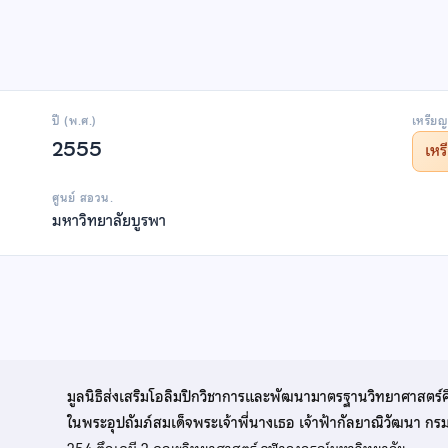
ปี (พ.ศ.)
เหรียญ
2555
เห
ศูนย์ สอวน.
มหาวิทยาลัยบูรพา
มูลนิธิส่งเสริมโอลิมปิกวิชาการและพัฒนามาตรฐานวิทยาศาสตร์
ในพระอุปถัมภ์สมเด็จพระเจ้าพี่นางเธอ เจ้าฟ้ากัลยาณิวัฒนา ก