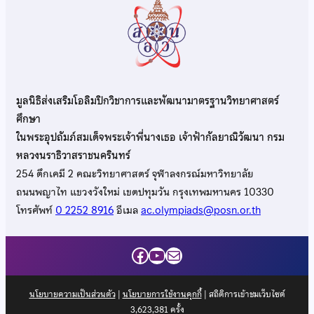
มูลนิธิส่งเสริมโอลิมปิกวิชาการและพัฒนามาตรฐานวิทยาศาสตร์
ศึกษา
ในพระอุปถัมภ์สมเด็จพระเจ้าพี่นางเธอ เจ้าฟ้ากัลยาณิวัฒนา กรม
หลวงนราธิวาสราชนครินทร์
254 ตึกเคมี 2 คณะวิทยาศาสตร์ จุฬาลงกรณ์มหาวิทยาลัย
ถนนพญาไท แขวงวังใหม่ เขตปทุมวัน กรุงเทพมหานคร 10330
โทรศัพท์
0 2252 8916
อีเมล
ac.olympiads@posn.or.th
Facebook
YouTube
Mail
นโยบายความเป็นส่วนตัว
|
นโยบายการใช้งานคุกกี้
| สถิติการเข้าชมเว็บไซต์
3,623,381
ครั้ง