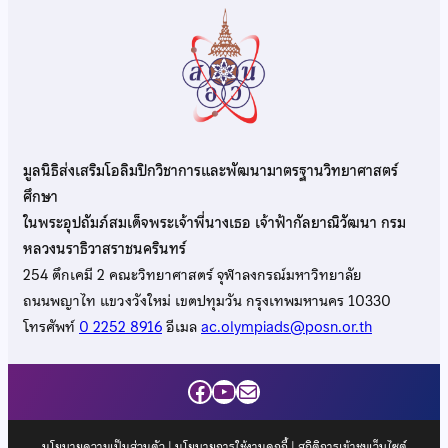
มูลนิธิส่งเสริมโอลิมปิกวิชาการและพัฒนามาตรฐานวิทยาศาสตร์
ศึกษา
ในพระอุปถัมภ์สมเด็จพระเจ้าพี่นางเธอ เจ้าฟ้ากัลยาณิวัฒนา กรม
หลวงนราธิวาสราชนครินทร์
254 ตึกเคมี 2 คณะวิทยาศาสตร์ จุฬาลงกรณ์มหาวิทยาลัย
ถนนพญาไท แขวงวังใหม่ เขตปทุมวัน กรุงเทพมหานคร 10330
โทรศัพท์
0 2252 8916
อีเมล
ac.olympiads@posn.or.th
Facebook
YouTube
Mail
นโยบายความเป็นส่วนตัว
|
นโยบายการใช้งานคุกกี้
| สถิติการเข้าชมเว็บไซต์