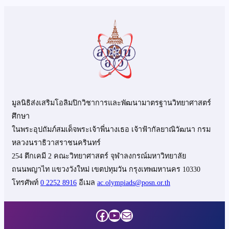
มูลนิธิส่งเสริมโอลิมปิกวิชาการและพัฒนามาตรฐานวิทยาศาสตร์
ศึกษา
ในพระอุปถัมภ์สมเด็จพระเจ้าพี่นางเธอ เจ้าฟ้ากัลยาณิวัฒนา กรม
หลวงนราธิวาสราชนครินทร์
254 ตึกเคมี 2 คณะวิทยาศาสตร์ จุฬาลงกรณ์มหาวิทยาลัย
ถนนพญาไท แขวงวังใหม่ เขตปทุมวัน กรุงเทพมหานคร 10330
โทรศัพท์
0 2252 8916
อีเมล
ac.olympiads@posn.or.th
Facebook
YouTube
Mail