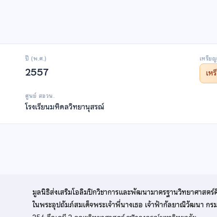
ปี (พ.ศ.)
เหรียญ
2557
เห
ศูนย์ สอวน.
โรงเรียนมหิดลวิทยานุสรณ์
มูลนิธิส่งเสริมโอลิมปิกวิชาการและพัฒนามาตรฐานวิทยาศาสตร์
ในพระอุปถัมภ์สมเด็จพระเจ้าพี่นางเธอ เจ้าฟ้ากัลยาณิวัฒนา ก