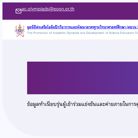
ข้าม
ac.olympiads@posn.or.th
ไป
ยัง
มูลนิธิส่งเสริมโอลิมปิกวิชาการและพัฒนามาตรฐานวิทยาศาสตร์ศึกษา (สอวน.
The Promotion of Academic Olympiad and Development of Science Education F
เนื้อหา
นายกิตติพงศ์ ลิ่มชูเชื้
ข้อมูลทำเนียบรุ่นผู้เข้าร่วมแข่งขันและค่ายภายในการ