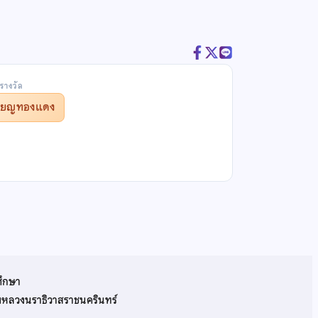
รางวัล
รียญทองแดง
ศึกษา
รมหลวงนราธิวาสราชนครินทร์