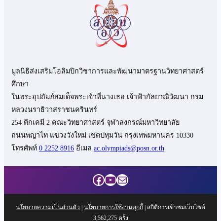
มูลนิธิส่งเสริมโอลิมปิกวิชาการและพัฒนามาตรฐานวิทยาศาสตร์
ศึกษา
ในพระอุปถัมภ์สมเด็จพระเจ้าพี่นางเธอ เจ้าฟ้ากัลยาณิวัฒนา กรม
หลวงนราธิวาสราชนครินทร์
254 ตึกเคมี 2 คณะวิทยาศาสตร์ จุฬาลงกรณ์มหาวิทยาลัย
ถนนพญาไท แขวงวังใหม่ เขตปทุมวัน กรุงเทพมหานคร 10330
โทรศัพท์
0 2252 8916
อีเมล
ac.olympiads@posn.or.th
Facebook
YouTube
Mail
นโยบายความเป็นส่วนตัว
|
นโยบายการใช้งานคุกกี้
| สถิติการเข้าชมเว็บไซต์
3,562,275
ครั้ง