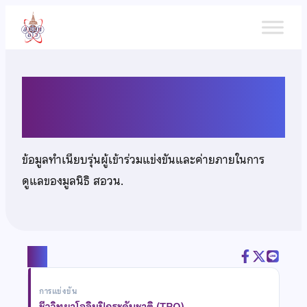
ข้าม
ไป
ยัง
เนื้อหา
นางสาวกิติญา ศีลโภไคย
ข้อมูลทำเนียบรุ่นผู้เข้าร่วมแข่งขันและค่ายภายในการ
ดูแลของมูลนิธิ สอวน.
แชร์
การแข่งขัน
ชีววิทยาโอลิมปิกระดับชาติ (TBO)