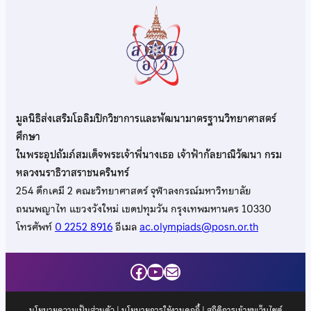
มูลนิธิส่งเสริมโอลิมปิกวิชาการและพัฒนามาตรฐานวิทยาศาสตร์
ศึกษา
ในพระอุปถัมภ์สมเด็จพระเจ้าพี่นางเธอ เจ้าฟ้ากัลยาณิวัฒนา กรม
หลวงนราธิวาสราชนครินทร์
254 ตึกเคมี 2 คณะวิทยาศาสตร์ จุฬาลงกรณ์มหาวิทยาลัย
ถนนพญาไท แขวงวังใหม่ เขตปทุมวัน กรุงเทพมหานคร 10330
โทรศัพท์
0 2252 8916
อีเมล
ac.olympiads@posn.or.th
Facebook
YouTube
Mail
นโยบายความเป็นส่วนตัว
|
นโยบายการใช้งานคุกกี้
| สถิติการเข้าชมเว็บไซต์