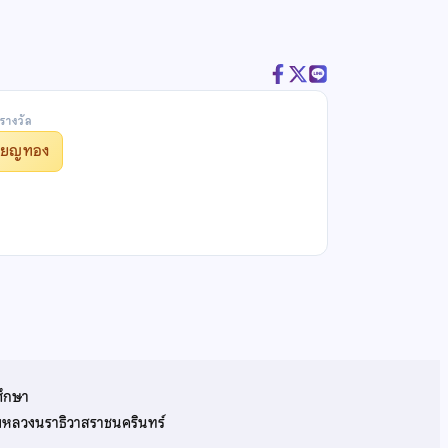
รางวัล
รียญทอง
ศึกษา
รมหลวงนราธิวาสราชนครินทร์