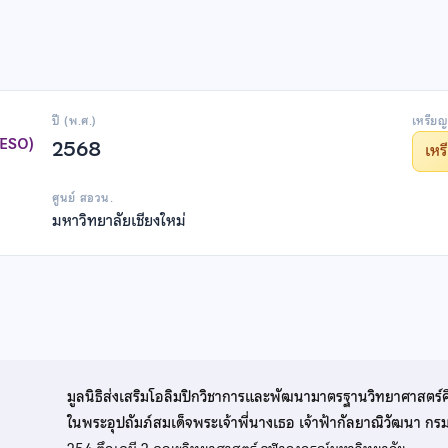
ปี (พ.ศ.)
เหรียญ
TESO)
2568
เห
ศูนย์ สอวน.
มหาวิทยาลัยเชียงใหม่
มูลนิธิส่งเสริมโอลิมปิกวิชาการและพัฒนามาตรฐานวิทยาศาสตร์
ในพระอุปถัมภ์สมเด็จพระเจ้าพี่นางเธอ เจ้าฟ้ากัลยาณิวัฒนา ก