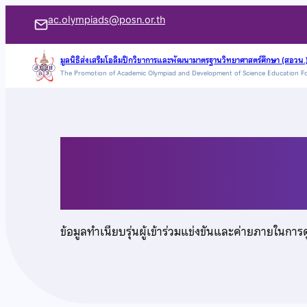
ข้าม
ac.olympiads@posn.or.th
ไป
ยัง
มูลนิธิส่งเสริมโอลิมปิกวิชาการและพัฒนามาตรฐานวิทยาศาสตร์ศึกษา (สอวน.
The Promotion of Academic Olympiad and Development of Science Education F
เนื้อหา
นายคณาธิป แซ่ตั้ง
ข้อมูลทำเนียบรุ่นผู้เข้าร่วมแข่งขันและค่ายภายในการ