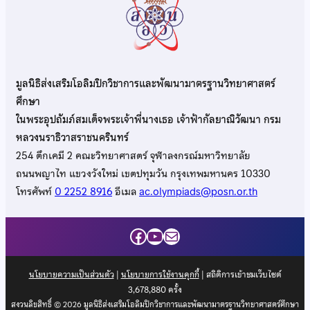
มูลนิธิส่งเสริมโอลิมปิกวิชาการและพัฒนามาตรฐานวิทยาศาสตร์
ศึกษา
ในพระอุปถัมภ์สมเด็จพระเจ้าพี่นางเธอ เจ้าฟ้ากัลยาณิวัฒนา กรม
หลวงนราธิวาสราชนครินทร์
254 ตึกเคมี 2 คณะวิทยาศาสตร์ จุฬาลงกรณ์มหาวิทยาลัย
ถนนพญาไท แขวงวังใหม่ เขตปทุมวัน กรุงเทพมหานคร 10330
โทรศัพท์
0 2252 8916
อีเมล
ac.olympiads@posn.or.th
Facebook
YouTube
Mail
นโยบายความเป็นส่วนตัว
|
นโยบายการใช้งานคุกกี้
| สถิติการเข้าชมเว็บไซต์
3,678,880
ครั้ง
สงวนลิขสิทธิ์ © 2026 มูลนิธิส่งเสริมโอลิมปิกวิชาการและพัฒนามาตรฐานวิทยาศาสตร์ศึกษา