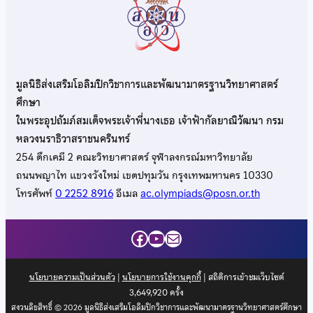
มูลนิธิส่งเสริมโอลิมปิกวิชาการและพัฒนามาตรฐานวิทยาศาสตร์
ศึกษา
ในพระอุปถัมภ์สมเด็จพระเจ้าพี่นางเธอ เจ้าฟ้ากัลยาณิวัฒนา กรม
หลวงนราธิวาสราชนครินทร์
254 ตึกเคมี 2 คณะวิทยาศาสตร์ จุฬาลงกรณ์มหาวิทยาลัย
ถนนพญาไท แขวงวังใหม่ เขตปทุมวัน กรุงเทพมหานคร 10330
โทรศัพท์
0 2252 8916
อีเมล
ac.olympiads@posn.or.th
Facebook
YouTube
Mail
นโยบายความเป็นส่วนตัว
|
นโยบายการใช้งานคุกกี้
| สถิติการเข้าชมเว็บไซต์
3,649,920
ครั้ง
สงวนลิขสิทธิ์ © 2026 มูลนิธิส่งเสริมโอลิมปิกวิชาการและพัฒนามาตรฐานวิทยาศาสตร์ศึกษา