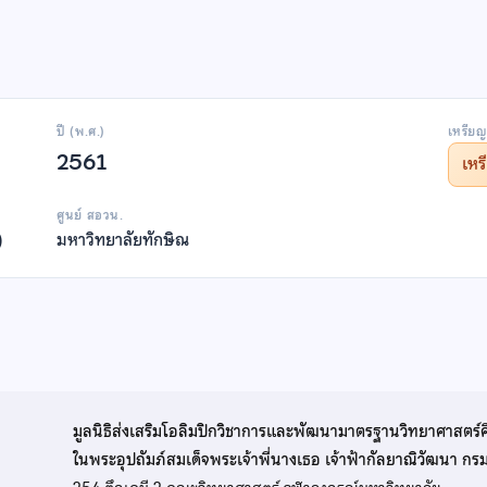
ปี (พ.ศ.)
เหรียญ
2561
เห
ศูนย์ สอวน.
)
มหาวิทยาลัยทักษิณ
มูลนิธิส่งเสริมโอลิมปิกวิชาการและพัฒนามาตรฐานวิทยาศาสตร์
ในพระอุปถัมภ์สมเด็จพระเจ้าพี่นางเธอ เจ้าฟ้ากัลยาณิวัฒนา ก