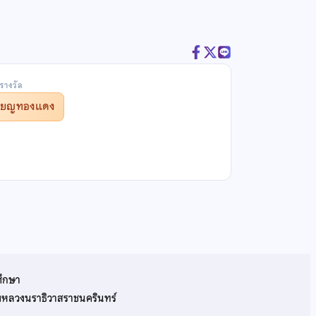
รางวัล
รียญทองแดง
ศึกษา
รมหลวงนราธิวาสราชนครินทร์