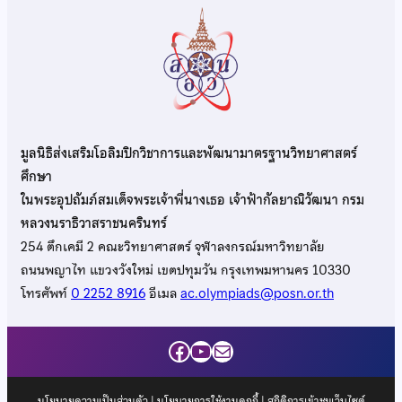
มูลนิธิส่งเสริมโอลิมปิกวิชาการและพัฒนามาตรฐานวิทยาศาสตร์
ศึกษา
ในพระอุปถัมภ์สมเด็จพระเจ้าพี่นางเธอ เจ้าฟ้ากัลยาณิวัฒนา กรม
หลวงนราธิวาสราชนครินทร์
254 ตึกเคมี 2 คณะวิทยาศาสตร์ จุฬาลงกรณ์มหาวิทยาลัย
ถนนพญาไท แขวงวังใหม่ เขตปทุมวัน กรุงเทพมหานคร 10330
โทรศัพท์
0 2252 8916
อีเมล
ac.olympiads@posn.or.th
Facebook
YouTube
Mail
นโยบายความเป็นส่วนตัว
|
นโยบายการใช้งานคุกกี้
| สถิติการเข้าชมเว็บไซต์