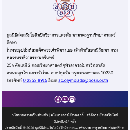
มูลนิธิส่งเสริมโอลิมปิกวิชาการและพัฒนามาตรฐานวิทยาศาสตร์
ศึกษา
ในพระอุปถัมภ์สมเด็จพระเจ้าพี่นางเธอ เจ้าฟ้ากัลยาณิวัฒนา กรม
หลวงนราธิวาสราชนครินทร์
254 ตึกเคมี 2 คณะวิทยาศาสตร์ จุฬาลงกรณ์มหาวิทยาลัย
ถนนพญาไท แขวงวังใหม่ เขตปทุมวัน กรุงเทพมหานคร 10330
โทรศัพท์
0 2252 8916
อีเมล
ac.olympiads@posn.or.th
Facebook
YouTube
Mail
นโยบายความเป็นส่วนตัว
|
นโยบายการใช้งานคุกกี้
| สถิติการเข้าชมเว็บไซต์
3,648,414
ครั้ง
สงวนลิขสิทธิ์ © 2026 มูลนิธิส่งเสริมโอลิมปิกวิชาการและพัฒนามาตรฐานวิทยาศาสตร์ศึกษา