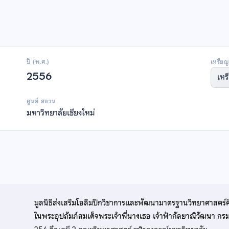
ปี (พ.ศ.)
เหรียญ
2556
เหร
ศูนย์ สอวน.
มหาวิทยาลัยเชียงใหม่
มูลนิธิส่งเสริมโอลิมปิกวิชาการและพัฒนามาตรฐานวิทยาศาสตร์
ในพระอุปถัมภ์สมเด็จพระเจ้าพี่นางเธอ เจ้าฟ้ากัลยาณิวัฒนา ก