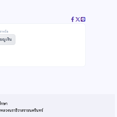
รางวัล
ียญเงิน
ศึกษา
รมหลวงนราธิวาสราชนครินทร์