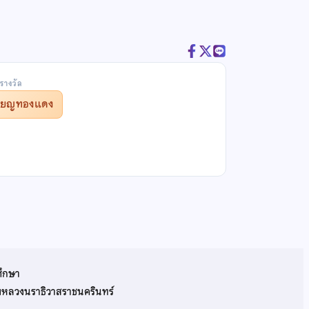
รางวัล
รียญทองแดง
ศึกษา
รมหลวงนราธิวาสราชนครินทร์