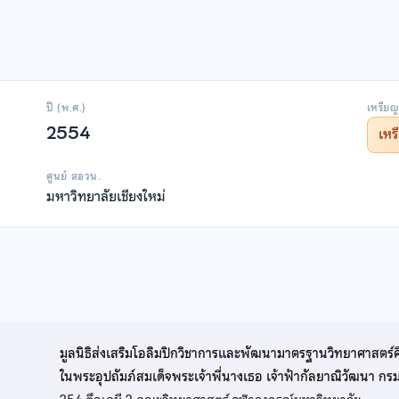
ปี (พ.ศ.)
เหรียญ
2554
เห
ศูนย์ สอวน.
มหาวิทยาลัยเชียงใหม่
มูลนิธิส่งเสริมโอลิมปิกวิชาการและพัฒนามาตรฐานวิทยาศาสตร์
ในพระอุปถัมภ์สมเด็จพระเจ้าพี่นางเธอ เจ้าฟ้ากัลยาณิวัฒนา ก