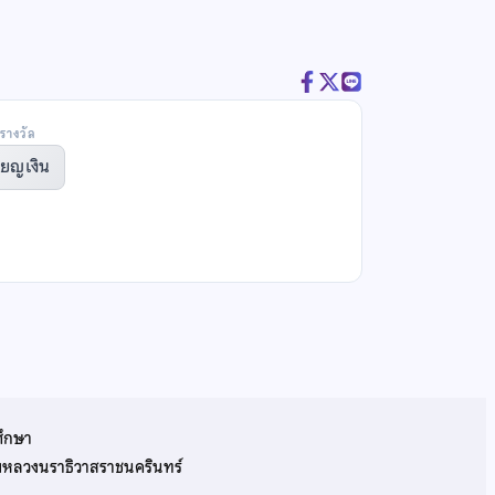
รางวัล
ียญเงิน
ศึกษา
รมหลวงนราธิวาสราชนครินทร์