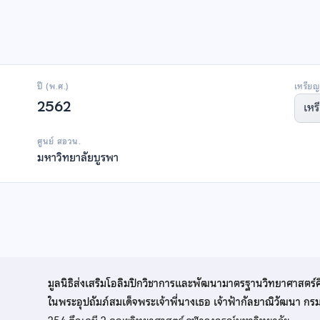
ปี (พ.ศ.)
เหรียญ
2562
เหร
ศูนย์ สอวน.
มหาวิทยาลัยบูรพา
มูลนิธิส่งเสริมโอลิมปิกวิชาการและพัฒนามาตรฐานวิทยาศาสตร์
ในพระอุปถัมภ์สมเด็จพระเจ้าพี่นางเธอ เจ้าฟ้ากัลยาณิวัฒนา ก