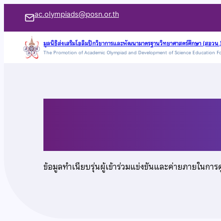
ข้าม
ac.olympiads@posn.or.th
ไป
ยัง
มูลนิธิส่งเสริมโอลิมปิกวิชาการและพัฒนามาตรฐานวิทยาศาสตร์ศึกษา (สอวน.
The Promotion of Academic Olympiad and Development of Science Education F
เนื้อหา
นายกันตภณ เนตรพิศ
ข้อมูลทำเนียบรุ่นผู้เข้าร่วมแข่งขันและค่ายภายในการ