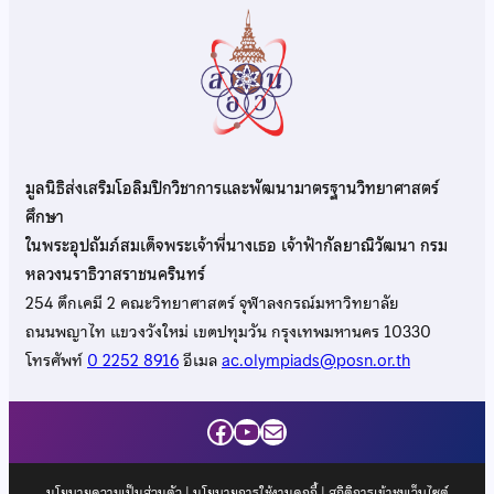
มูลนิธิส่งเสริมโอลิมปิกวิชาการและพัฒนามาตรฐานวิทยาศาสตร์
ศึกษา
ในพระอุปถัมภ์สมเด็จพระเจ้าพี่นางเธอ เจ้าฟ้ากัลยาณิวัฒนา กรม
หลวงนราธิวาสราชนครินทร์
254 ตึกเคมี 2 คณะวิทยาศาสตร์ จุฬาลงกรณ์มหาวิทยาลัย
ถนนพญาไท แขวงวังใหม่ เขตปทุมวัน กรุงเทพมหานคร 10330
โทรศัพท์
0 2252 8916
อีเมล
ac.olympiads@posn.or.th
Facebook
YouTube
Mail
นโยบายความเป็นส่วนตัว
|
นโยบายการใช้งานคุกกี้
| สถิติการเข้าชมเว็บไซต์