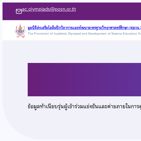
ข้าม
ac.olympiads@posn.or.th
ไป
ยัง
มูลนิธิส่งเสริมโอลิมปิกวิชาการและพัฒนามาตรฐานวิทยาศาสตร์ศึกษา (สอวน.
The Promotion of Academic Olympiad and Development of Science Education F
เนื้อหา
เด็กหญิงกานต์มณี ทิ
ข้อมูลทำเนียบรุ่นผู้เข้าร่วมแข่งขันและค่ายภายในการ