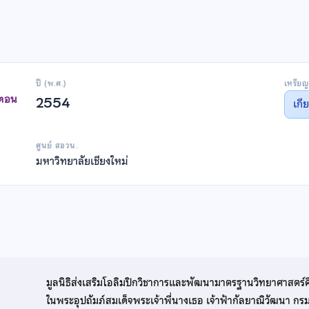
ปี (พ.ศ.)
เหรียญ
าตอน
2554
เกี
ศูนย์ สอวน.
มหาวิทยาลัยเชียงใหม่
มูลนิธิส่งเสริมโอลิมปิกวิชาการและพัฒนามาตรฐานวิทยาศาสตร์
ในพระอุปถัมภ์สมเด็จพระเจ้าพี่นางเธอ เจ้าฟ้ากัลยาณิวัฒนา ก