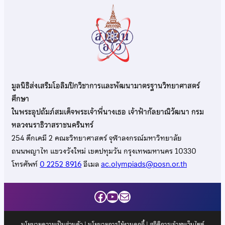
มูลนิธิส่งเสริมโอลิมปิกวิชาการและพัฒนามาตรฐานวิทยาศาสตร์
ศึกษา
ในพระอุปถัมภ์สมเด็จพระเจ้าพี่นางเธอ เจ้าฟ้ากัลยาณิวัฒนา กรม
หลวงนราธิวาสราชนครินทร์
254 ตึกเคมี 2 คณะวิทยาศาสตร์ จุฬาลงกรณ์มหาวิทยาลัย
ถนนพญาไท แขวงวังใหม่ เขตปทุมวัน กรุงเทพมหานคร 10330
โทรศัพท์
0 2252 8916
อีเมล
ac.olympiads@posn.or.th
Facebook
YouTube
Mail
นโยบายความเป็นส่วนตัว
|
นโยบายการใช้งานคุกกี้
| สถิติการเข้าชมเว็บไซต์