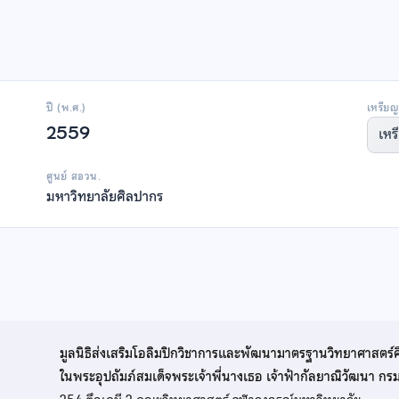
ปี (พ.ศ.)
เหรียญ
2559
เหร
ศูนย์ สอวน.
มหาวิทยาลัยศิลปากร
มูลนิธิส่งเสริมโอลิมปิกวิชาการและพัฒนามาตรฐานวิทยาศาสตร์
ในพระอุปถัมภ์สมเด็จพระเจ้าพี่นางเธอ เจ้าฟ้ากัลยาณิวัฒนา ก