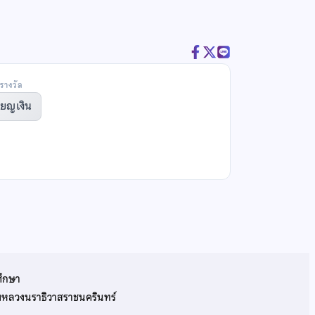
รางวัล
ียญเงิน
ศึกษา
รมหลวงนราธิวาสราชนครินทร์