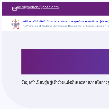
ข้าม
ac.olympiads@posn.or.th
ไป
ยัง
มูลนิธิส่งเสริมโอลิมปิกวิชาการและพัฒนามาตรฐานวิทยาศาสตร์ศึกษา (สอวน.
The Promotion of Academic Olympiad and Development of Science Education F
เนื้อหา
นายกานต์ ธงชัยรติ
ข้อมูลทำเนียบรุ่นผู้เข้าร่วมแข่งขันและค่ายภายในการ