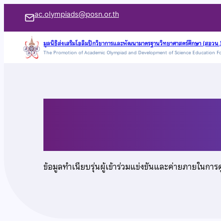
ข้าม
ac.olympiads@posn.or.th
ไป
ยัง
มูลนิธิส่งเสริมโอลิมปิกวิชาการและพัฒนามาตรฐานวิทยาศาสตร์ศึกษา (สอวน.
The Promotion of Academic Olympiad and Development of Science Education F
เนื้อหา
นายอิทธิกร พรชัยพิม
ข้อมูลทำเนียบรุ่นผู้เข้าร่วมแข่งขันและค่ายภายในการ