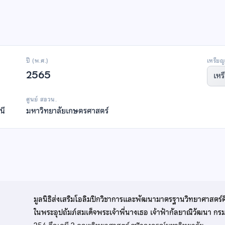
ปี (พ.ศ.)
เหรียญ
2565
เหร
ศูนย์ สอวน.
นี
มหาวิทยาลัยเกษตรศาสตร์
มูลนิธิส่งเสริมโอลิมปิกวิชาการและพัฒนามาตรฐานวิทยาศาสตร์
ในพระอุปถัมภ์สมเด็จพระเจ้าพี่นางเธอ เจ้าฟ้ากัลยาณิวัฒนา ก