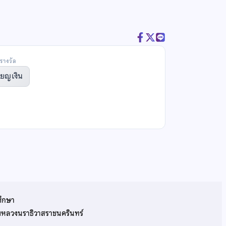
รางวัล
ียญเงิน
ศึกษา
รมหลวงนราธิวาสราชนครินทร์