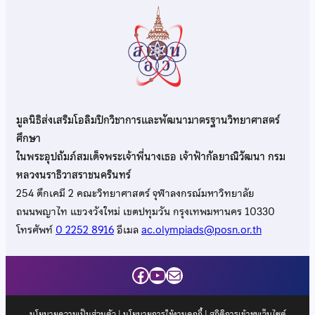
มูลนิธิส่งเสริมโอลิมปิกวิชาการและพัฒนามาตรฐานวิทยาศาสตร์
ศึกษา
ในพระอุปถัมภ์สมเด็จพระเจ้าพี่นางเธอ เจ้าฟ้ากัลยาณิวัฒนา กรม
หลวงนราธิวาสราชนครินทร์
254 ตึกเคมี 2 คณะวิทยาศาสตร์ จุฬาลงกรณ์มหาวิทยาลัย
ถนนพญาไท แขวงวังใหม่ เขตปทุมวัน กรุงเทพมหานคร 10330
โทรศัพท์
0 2252 8916
อีเมล
ac.olympiads@posn.or.th
Facebook
YouTube
Mail
นโยบายความเป็นส่วนตัว
|
นโยบายการใช้งานคุกกี้
| สถิติการเข้าชมเว็บไซต์