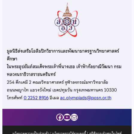
มูลนิธิส่งเสริมโอลิมปิกวิชาการและพัฒนามาตรฐานวิทยาศาสตร์
ศึกษา
ในพระอุปถัมภ์สมเด็จพระเจ้าพี่นางเธอ เจ้าฟ้ากัลยาณิวัฒนา กรม
หลวงนราธิวาสราชนครินทร์
254 ตึกเคมี 2 คณะวิทยาศาสตร์ จุฬาลงกรณ์มหาวิทยาลัย
ถนนพญาไท แขวงวังใหม่ เขตปทุมวัน กรุงเทพมหานคร 10330
โทรศัพท์
0 2252 8916
อีเมล
ac.olympiads@posn.or.th
Facebook
YouTube
Mail
นโยบายความเป็นส่วนตัว
|
นโยบายการใช้งานคุกกี้
| สถิติการเข้าชมเว็บไซต์