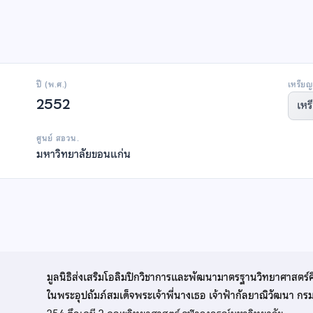
ปี (พ.ศ.)
เหรียญ
2552
เหร
ศูนย์ สอวน.
มหาวิทยาลัยขอนแก่น
มูลนิธิส่งเสริมโอลิมปิกวิชาการและพัฒนามาตรฐานวิทยาศาสตร์
ในพระอุปถัมภ์สมเด็จพระเจ้าพี่นางเธอ เจ้าฟ้ากัลยาณิวัฒนา ก