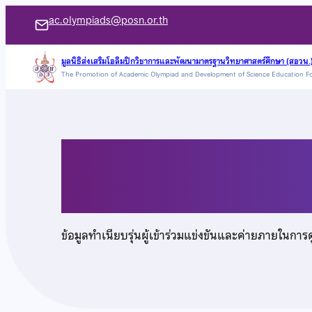
ข้าม
ac.olympiads@posn.or.th
ไป
ยัง
มูลนิธิส่งเสริมโอลิมปิกวิชาการและพัฒนามาตรฐานวิทยาศาสตร์ศึกษา (สอวน.
The Promotion of Academic Olympiad and Development of Science Education F
เนื้อหา
นายเตชิต ลิ้มติยะกุล
ข้อมูลทำเนียบรุ่นผู้เข้าร่วมแข่งขันและค่ายภายในการ