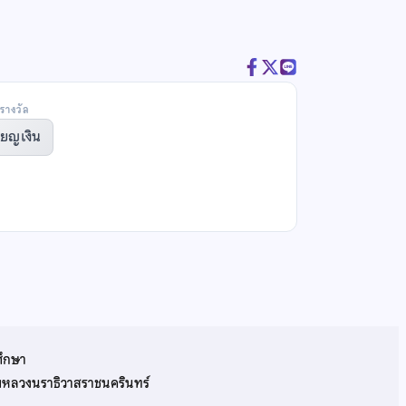
รางวัล
ียญเงิน
ศึกษา
รมหลวงนราธิวาสราชนครินทร์