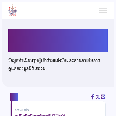
ข้าม
ไป
ยัง
เนื้อหา
นายเสฏฐวุฒิ ภาคภากร
ข้อมูลทำเนียบรุ่นผู้เข้าร่วมแข่งขันและค่ายภายในการ
ดูแลของมูลนิธิ สอวน.
แชร์
การแข่งขัน
เคมีโอลิมปิกระดับชาติ (TChO)