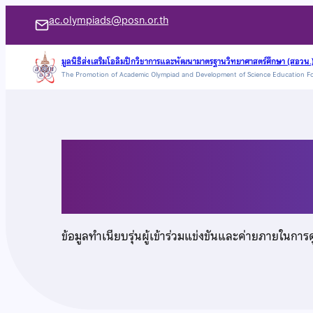
ข้าม
ac.olympiads@posn.or.th
ไป
ยัง
มูลนิธิส่งเสริมโอลิมปิกวิชาการและพัฒนามาตรฐานวิทยาศาสตร์ศึกษา (สอวน.
The Promotion of Academic Olympiad and Development of Science Education F
เนื้อหา
นายเสริมสุข ธนบรรเจิ
ข้อมูลทำเนียบรุ่นผู้เข้าร่วมแข่งขันและค่ายภายในการ