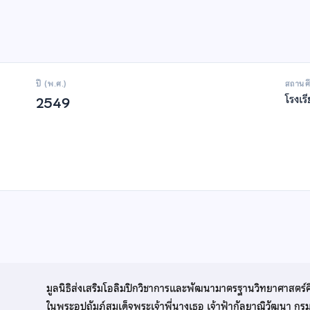
ปี (พ.ศ.)
สถานศ
โรงเร
2549
มูลนิธิส่งเสริมโอลิมปิกวิชาการและพัฒนามาตรฐานวิทยาศาสตร์
ในพระอุปถัมภ์สมเด็จพระเจ้าพี่นางเธอ เจ้าฟ้ากัลยาณิวัฒนา ก