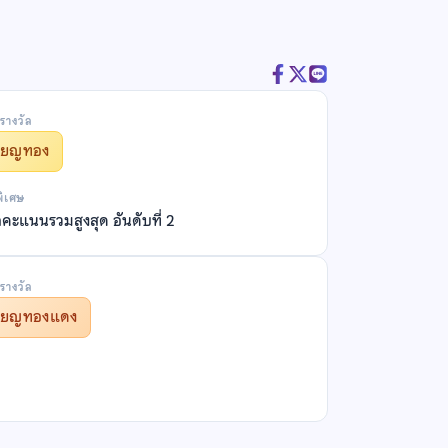
รางวัล
รียญทอง
พิเศษ
ลคะแนนรวมสูงสุด อันดับที่ 2
รางวัล
รียญทองแดง