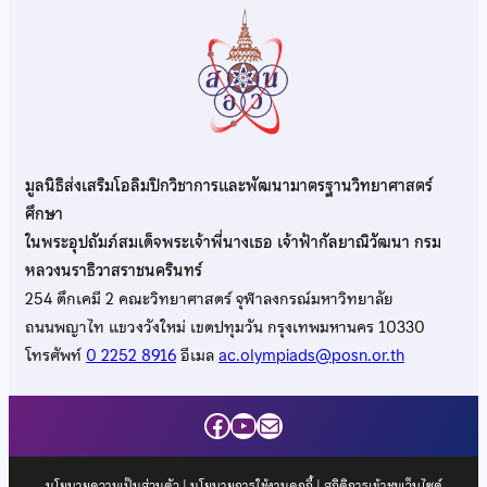
มูลนิธิส่งเสริมโอลิมปิกวิชาการและพัฒนามาตรฐานวิทยาศาสตร์
ศึกษา
ในพระอุปถัมภ์สมเด็จพระเจ้าพี่นางเธอ เจ้าฟ้ากัลยาณิวัฒนา กรม
หลวงนราธิวาสราชนครินทร์
254 ตึกเคมี 2 คณะวิทยาศาสตร์ จุฬาลงกรณ์มหาวิทยาลัย
ถนนพญาไท แขวงวังใหม่ เขตปทุมวัน กรุงเทพมหานคร 10330
โทรศัพท์
0 2252 8916
อีเมล
ac.olympiads@posn.or.th
Facebook
YouTube
Mail
นโยบายความเป็นส่วนตัว
|
นโยบายการใช้งานคุกกี้
| สถิติการเข้าชมเว็บไซต์