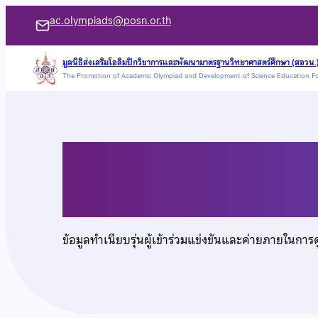
ข้าม
ac.olympiads@posn.or.th
ไป
ยัง
มูลนิธิส่งเสริมโอลิมปิกวิชาการและพัฒนามาตรฐานวิทยาศาสตร์ศึกษา (สอวน.
The Promotion of Academic Olympiad and Development of Science Education F
เนื้อหา
นายเพิ่มพัชร บำรุงสุข
ข้อมูลทำเนียบรุ่นผู้เข้าร่วมแข่งขันและค่ายภายในการ