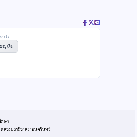
รางวัล
ียญเงิน
ศึกษา
รมหลวงนราธิวาสราชนครินทร์