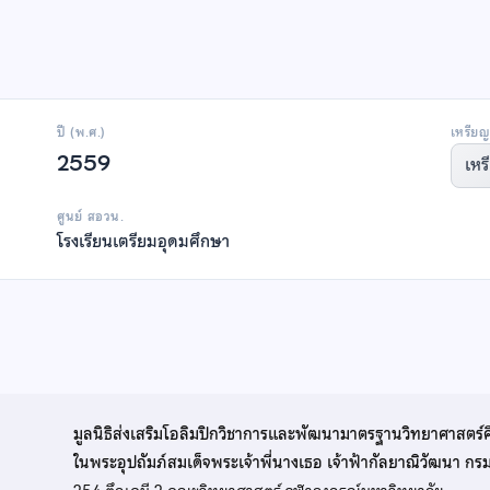
ปี (พ.ศ.)
เหรียญ
2559
เหร
ศูนย์ สอวน.
โรงเรียนเตรียมอุดมศึกษา
มูลนิธิส่งเสริมโอลิมปิกวิชาการและพัฒนามาตรฐานวิทยาศาสตร์
ในพระอุปถัมภ์สมเด็จพระเจ้าพี่นางเธอ เจ้าฟ้ากัลยาณิวัฒนา ก