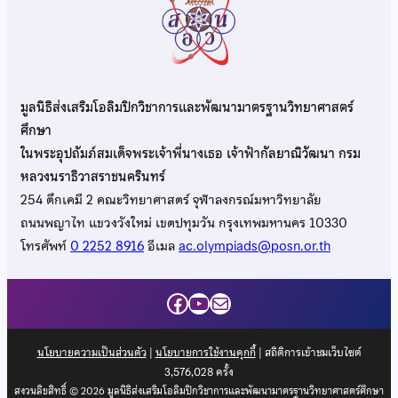
มูลนิธิส่งเสริมโอลิมปิกวิชาการและพัฒนามาตรฐานวิทยาศาสตร์
ศึกษา
ในพระอุปถัมภ์สมเด็จพระเจ้าพี่นางเธอ เจ้าฟ้ากัลยาณิวัฒนา กรม
หลวงนราธิวาสราชนครินทร์
254 ตึกเคมี 2 คณะวิทยาศาสตร์ จุฬาลงกรณ์มหาวิทยาลัย
ถนนพญาไท แขวงวังใหม่ เขตปทุมวัน กรุงเทพมหานคร 10330
โทรศัพท์
0 2252 8916
อีเมล
ac.olympiads@posn.or.th
Facebook
YouTube
Mail
นโยบายความเป็นส่วนตัว
|
นโยบายการใช้งานคุกกี้
| สถิติการเข้าชมเว็บไซต์
3,576,028
ครั้ง
สงวนลิขสิทธิ์ © 2026 มูลนิธิส่งเสริมโอลิมปิกวิชาการและพัฒนามาตรฐานวิทยาศาสตร์ศึกษา