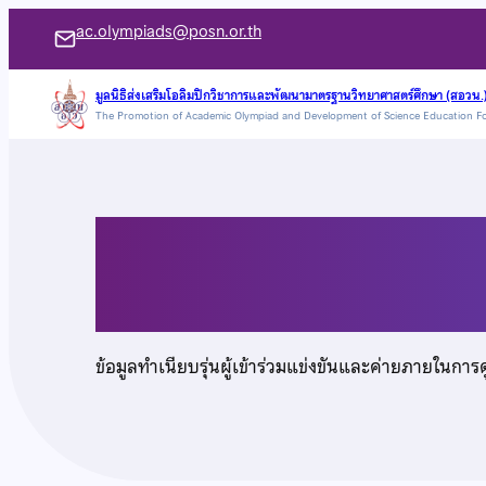
ข้าม
ac.olympiads@posn.or.th
ไป
ยัง
มูลนิธิส่งเสริมโอลิมปิกวิชาการและพัฒนามาตรฐานวิทยาศาสตร์ศึกษา (สอวน.
The Promotion of Academic Olympiad and Development of Science Education F
เนื้อหา
นายเมฆ คุณจักร
ข้อมูลทำเนียบรุ่นผู้เข้าร่วมแข่งขันและค่ายภายในการ