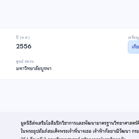
ปี (พ.ศ.)
เหรียญ
2556
เกี
ศูนย์ สอวน.
มหาวิทยาลัยบูรพา
มูลนิธิส่งเสริมโอลิมปิกวิชาการและพัฒนามาตรฐานวิทยาศาสตร์
ในพระอุปถัมภ์สมเด็จพระเจ้าพี่นางเธอ เจ้าฟ้ากัลยาณิวัฒนา ก