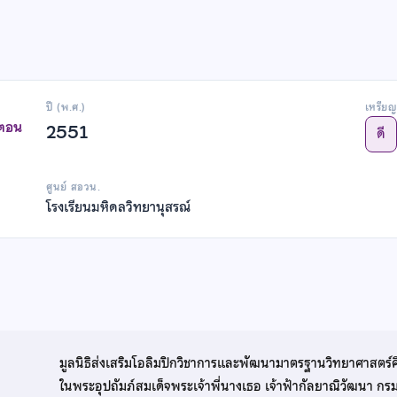
ปี (พ.ศ.)
เหรียญ
าตอน
2551
ดี
ศูนย์ สอวน.
โรงเรียนมหิดลวิทยานุสรณ์
มูลนิธิส่งเสริมโอลิมปิกวิชาการและพัฒนามาตรฐานวิทยาศาสตร์
ในพระอุปถัมภ์สมเด็จพระเจ้าพี่นางเธอ เจ้าฟ้ากัลยาณิวัฒนา ก