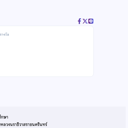
รางวัล
ศึกษา
รมหลวงนราธิวาสราชนครินทร์