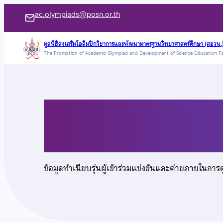
ข้าม
ac.olympiads@posn.or.th
ไป
ยัง
มูลนิธิส่งเสริมโอลิมปิกวิชาการและพัฒนามาตรฐานวิทยาศาสตร์ศึกษา (สอวน.
The Promotion of Academic Olympiad and Development of Science Education F
เนื้อหา
นายเอกพจน์ หมีนาค
ข้อมูลทำเนียบรุ่นผู้เข้าร่วมแข่งขันและค่ายภายในการ