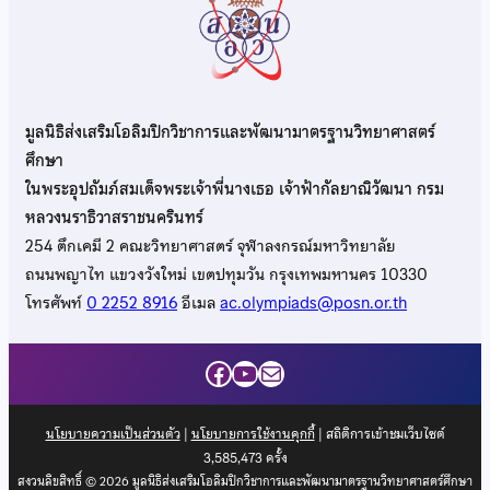
มูลนิธิส่งเสริมโอลิมปิกวิชาการและพัฒนามาตรฐานวิทยาศาสตร์
ศึกษา
ในพระอุปถัมภ์สมเด็จพระเจ้าพี่นางเธอ เจ้าฟ้ากัลยาณิวัฒนา กรม
หลวงนราธิวาสราชนครินทร์
254 ตึกเคมี 2 คณะวิทยาศาสตร์ จุฬาลงกรณ์มหาวิทยาลัย
ถนนพญาไท แขวงวังใหม่ เขตปทุมวัน กรุงเทพมหานคร 10330
โทรศัพท์
0 2252 8916
อีเมล
ac.olympiads@posn.or.th
Facebook
YouTube
Mail
นโยบายความเป็นส่วนตัว
|
นโยบายการใช้งานคุกกี้
| สถิติการเข้าชมเว็บไซต์
3,585,473
ครั้ง
สงวนลิขสิทธิ์ © 2026 มูลนิธิส่งเสริมโอลิมปิกวิชาการและพัฒนามาตรฐานวิทยาศาสตร์ศึกษา