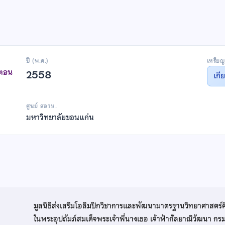
ปี (พ.ศ.)
เหรียญ
าตอน
2558
เกี
ศูนย์ สอวน.
มหาวิทยาลัยขอนแก่น
มูลนิธิส่งเสริมโอลิมปิกวิชาการและพัฒนามาตรฐานวิทยาศาสตร์
ในพระอุปถัมภ์สมเด็จพระเจ้าพี่นางเธอ เจ้าฟ้ากัลยาณิวัฒนา ก