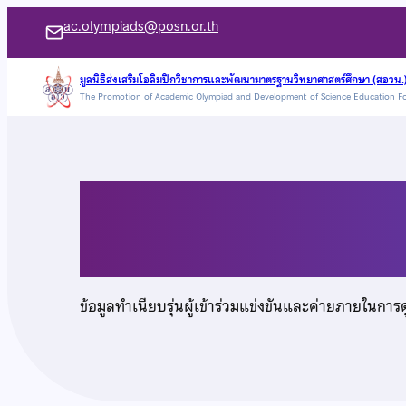
ข้าม
ac.olympiads@posn.or.th
ไป
ยัง
มูลนิธิส่งเสริมโอลิมปิกวิชาการและพัฒนามาตรฐานวิทยาศาสตร์ศึกษา (สอวน.
The Promotion of Academic Olympiad and Development of Science Education F
เนื้อหา
เด็กชายเกน อิชิดะ
ข้อมูลทำเนียบรุ่นผู้เข้าร่วมแข่งขันและค่ายภายในการ