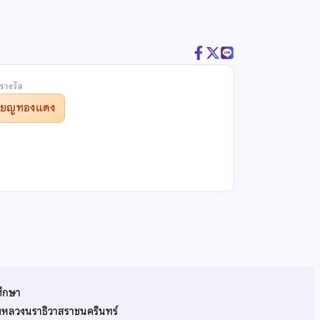
รางวัล
รียญทองแดง
ศึกษา
รมหลวงนราธิวาสราชนครินทร์