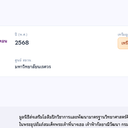
ปี (พ.ศ.)
เหรียญ
าตอน
2568
เห
ศูนย์ สอวน.
มหาวิทยาลัยนเรศวร
มูลนิธิส่งเสริมโอลิมปิกวิชาการและพัฒนามาตรฐานวิทยาศาสตร์
ในพระอุปถัมภ์สมเด็จพระเจ้าพี่นางเธอ เจ้าฟ้ากัลยาณิวัฒนา ก