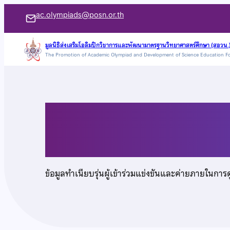
ข้าม
ac.olympiads@posn.or.th
ไป
ยัง
มูลนิธิส่งเสริมโอลิมปิกวิชาการและพัฒนามาตรฐานวิทยาศาสตร์ศึกษา (สอวน.
The Promotion of Academic Olympiad and Development of Science Education F
เนื้อหา
เด็กหญิงเขมินทรา เคร
ข้อมูลทำเนียบรุ่นผู้เข้าร่วมแข่งขันและค่ายภายในการ