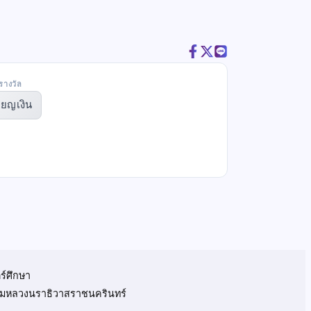
รางวัล
ียญเงิน
ร์ศึกษา
 กรมหลวงนราธิวาสราชนครินทร์