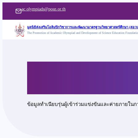
ข้าม
ac.olympiads@posn.or.th
ไป
ยัง
มูลนิธิส่งเสริมโอลิมปิกวิชาการและพัฒนามาตรฐานวิทยาศาสตร์ศึกษา (สอวน
The Promotion of Academic Olympiad and Development of Science Education Foundati
เนื้อหา
นายเอกดนัย สิทธิโก
ข้อมูลทำเนียบรุ่นผู้เข้าร่วมแข่งขันและค่ายภายในก