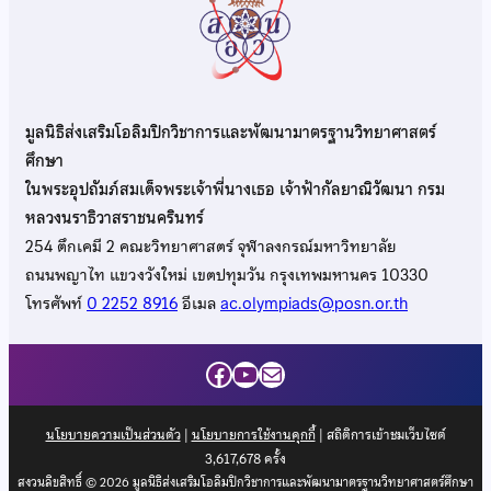
มูลนิธิส่งเสริมโอลิมปิกวิชาการและพัฒนามาตรฐานวิทยาศาสตร์
ศึกษา
ในพระอุปถัมภ์สมเด็จพระเจ้าพี่นางเธอ เจ้าฟ้ากัลยาณิวัฒนา กรม
หลวงนราธิวาสราชนครินทร์
254 ตึกเคมี 2 คณะวิทยาศาสตร์ จุฬาลงกรณ์มหาวิทยาลัย
ถนนพญาไท แขวงวังใหม่ เขตปทุมวัน กรุงเทพมหานคร 10330
โทรศัพท์
0 2252 8916
อีเมล
ac.olympiads@posn.or.th
Facebook
YouTube
Mail
นโยบายความเป็นส่วนตัว
|
นโยบายการใช้งานคุกกี้
| สถิติการเข้าชมเว็บไซต์
3,617,678
ครั้ง
สงวนลิขสิทธิ์ © 2026 มูลนิธิส่งเสริมโอลิมปิกวิชาการและพัฒนามาตรฐานวิทยาศาสตร์ศึกษา