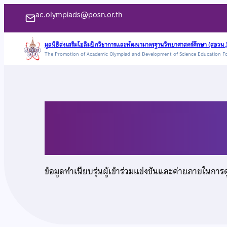
ข้าม
ac.olympiads@posn.or.th
ไป
ยัง
มูลนิธิส่งเสริมโอลิมปิกวิชาการและพัฒนามาตรฐานวิทยาศาสตร์ศึกษา (สอวน.
The Promotion of Academic Olympiad and Development of Science Education F
เนื้อหา
เด็กหญิงเจติยา ฮั่นตร
ข้อมูลทำเนียบรุ่นผู้เข้าร่วมแข่งขันและค่ายภายในการ