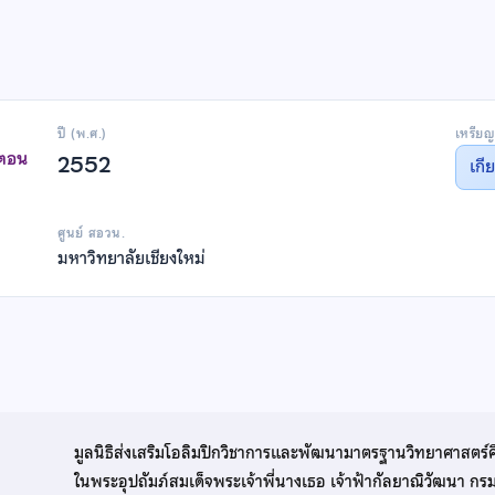
ปี (พ.ศ.)
เหรียญ
าตอน
2552
เกี
ศูนย์ สอวน.
มหาวิทยาลัยเชียงใหม่
มูลนิธิส่งเสริมโอลิมปิกวิชาการและพัฒนามาตรฐานวิทยาศาสตร์
ในพระอุปถัมภ์สมเด็จพระเจ้าพี่นางเธอ เจ้าฟ้ากัลยาณิวัฒนา ก