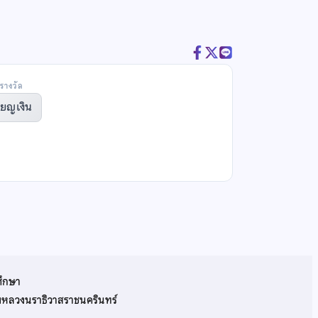
รางวัล
ียญเงิน
ศึกษา
รมหลวงนราธิวาสราชนครินทร์