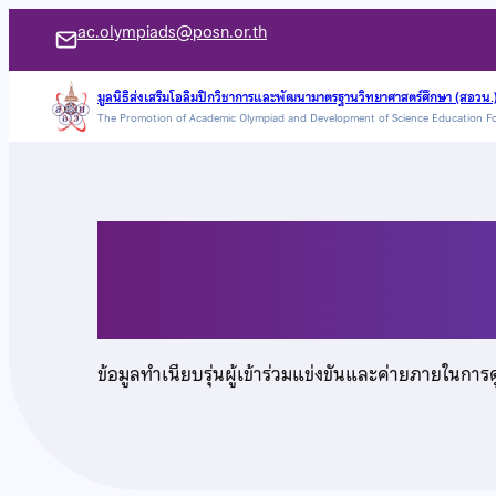
ข้าม
ac.olympiads@posn.or.th
ไป
ยัง
มูลนิธิส่งเสริมโอลิมปิกวิชาการและพัฒนามาตรฐานวิทยาศาสตร์ศึกษา (สอวน.
The Promotion of Academic Olympiad and Development of Science Education F
เนื้อหา
นายเจริญพงษ์ กลิ่นเกล
ข้อมูลทำเนียบรุ่นผู้เข้าร่วมแข่งขันและค่ายภายในการ