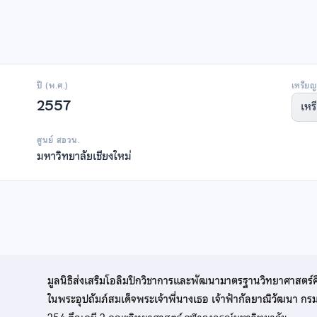
ปี (พ.ศ.)
เหรียญ
2557
เหร
ศูนย์ สอวน.
มหาวิทยาลัยเชียงใหม่
มูลนิธิส่งเสริมโอลิมปิกวิชาการและพัฒนามาตรฐานวิทยาศาสตร์
ในพระอุปถัมภ์สมเด็จพระเจ้าพี่นางเธอ เจ้าฟ้ากัลยาณิวัฒนา ก