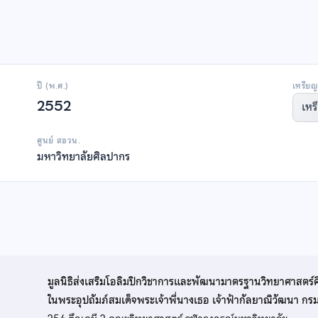
ปี (พ.ศ.)
เหรียญ
2552
เหร
ศูนย์ สอวน.
มหาวิทยาลัยศิลปากร
มูลนิธิส่งเสริมโอลิมปิกวิชาการและพัฒนามาตรฐานวิทยาศาสตร์
ในพระอุปถัมภ์สมเด็จพระเจ้าพี่นางเธอ เจ้าฟ้ากัลยาณิวัฒนา ก