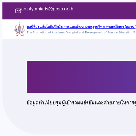
ข้าม
ac.olympiads@posn.or.th
ไป
ยัง
มูลนิธิส่งเสริมโอลิมปิกวิชาการและพัฒนามาตรฐานวิทยาศาสตร์ศึกษา (สอวน.
The Promotion of Academic Olympiad and Development of Science Education F
เนื้อหา
เด็กชายเฉลิมวิชญ์ ส
ข้อมูลทำเนียบรุ่นผู้เข้าร่วมแข่งขันและค่ายภายในการ