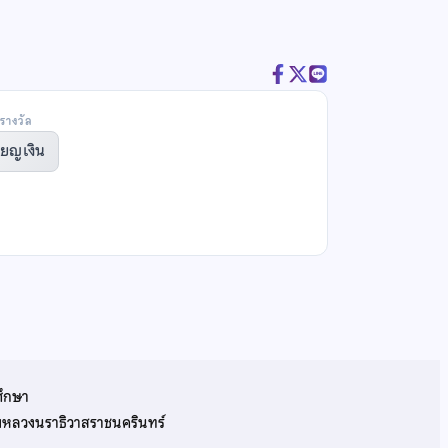
รางวัล
ียญเงิน
ศึกษา
รมหลวงนราธิวาสราชนครินทร์