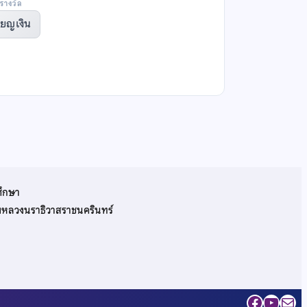
รางวัล
ียญเงิน
ศึกษา
รมหลวงนราธิวาสราชนครินทร์
Facebo
YouT
Mai