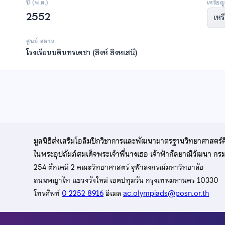
ปี (พ.ศ.)
เหรียญ
2552
เหร
ศูนย์ สอวน.
โรงเรียนบดินทรเดชา (สิงห์ สิงหเสนี)
มูลนิธิส่งเสริมโอลิมปิกวิชาการและพัฒนามาตรฐานวิทยาศาสตร์
ในพระอุปถัมภ์สมเด็จพระเจ้าพี่นางเธอ เจ้าฟ้ากัลยาณิวัฒนา ก
254 ตึกเคมี 2 คณะวิทยาศาสตร์ จุฬาลงกรณ์มหาวิทยาลัย
ถนนพญาไท แขวงวังใหม่ เขตปทุมวัน กรุงเทพมหานคร 10330
โทรศัพท์
0 2252 8916
อีเมล
ac.olympiads@posn.or.th