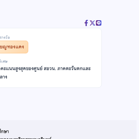
รางวัล
รียญทองแดง
พิเศษ
ัลคะแนนสูงสุดของศูนย์ สอวน. ภาคตะวันตกและ
ลาง
ศึกษา