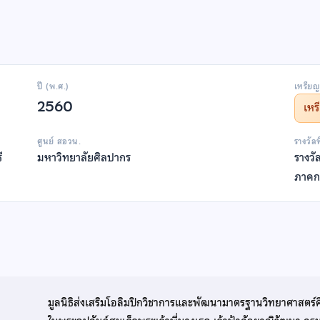
ปี (พ.ศ.)
เหรียญ
2560
เห
ศูนย์ สอวน.
รางวัล
ี
มหาวิทยาลัยศิลปากร
รางว
ภาคก
มูลนิธิส่งเสริมโอลิมปิกวิชาการและพัฒนามาตรฐานวิทยาศาสตร์