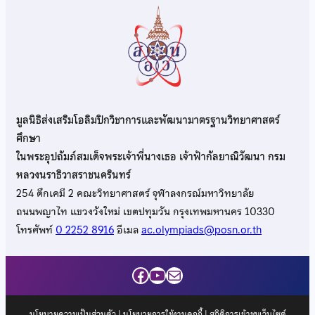
มูลนิธิส่งเสริมโอลิมปิกวิชาการและพัฒนามาตรฐานวิทยาศาสตร์
ศึกษา
ในพระอุปถัมภ์สมเด็จพระเจ้าพี่นางเธอ เจ้าฟ้ากัลยาณิวัฒนา กรม
หลวงนราธิวาสราชนครินทร์
254 ตึกเคมี 2 คณะวิทยาศาสตร์ จุฬาลงกรณ์มหาวิทยาลัย
ถนนพญาไท แขวงวังใหม่ เขตปทุมวัน กรุงเทพมหานคร 10330
โทรศัพท์
0 2252 8916
อีเมล
ac.olympiads@posn.or.th
Facebook
YouTube
Mail
นโยบายความเป็นส่วนตัว
|
นโยบายการใช้งานคุกกี้
| สถิติการเข้าชมเว็บไซต์