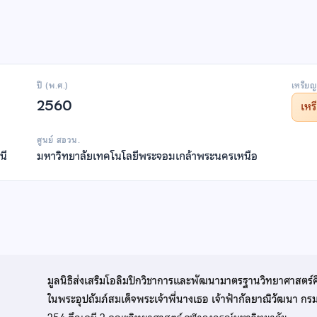
ปี (พ.ศ.)
เหรียญ
2560
เห
ศูนย์ สอวน.
นี
มหาวิทยาลัยเทคโนโลยีพระจอมเกล้าพระนครเหนือ
มูลนิธิส่งเสริมโอลิมปิกวิชาการและพัฒนามาตรฐานวิทยาศาสตร์
ในพระอุปถัมภ์สมเด็จพระเจ้าพี่นางเธอ เจ้าฟ้ากัลยาณิวัฒนา ก