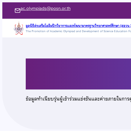
ข้าม
ac.olympiads@posn.or.th
ไป
ยัง
มูลนิธิส่งเสริมโอลิมปิกวิชาการและพัฒนามาตรฐานวิทยาศาสตร์ศึกษา (สอวน.
The Promotion of Academic Olympiad and Development of Science Education F
เนื้อหา
นายชยุตพล อัศนธรร
ข้อมูลทำเนียบรุ่นผู้เข้าร่วมแข่งขันและค่ายภายในการ