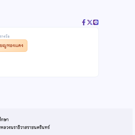
รางวัล
รียญทองแดง
ศึกษา
รมหลวงนราธิวาสราชนครินทร์