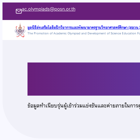
ข้าม
ac.olympiads@posn.or.th
ไป
ยัง
มูลนิธิส่งเสริมโอลิมปิกวิชาการและพัฒนามาตรฐานวิทยาศาสตร์ศึกษา (สอวน.
The Promotion of Academic Olympiad and Development of Science Education F
เนื้อหา
นายชยพล หล่อธราประ
ข้อมูลทำเนียบรุ่นผู้เข้าร่วมแข่งขันและค่ายภายในการ