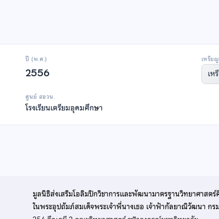
ปี (พ.ศ.)
เหรียญ
2556
เหร
ศูนย์ สอวน.
โรงเรียนเตรียมอุดมศึกษา
มูลนิธิส่งเสริมโอลิมปิกวิชาการและพัฒนามาตรฐานวิทยาศาสตร์
ในพระอุปถัมภ์สมเด็จพระเจ้าพี่นางเธอ เจ้าฟ้ากัลยาณิวัฒนา ก