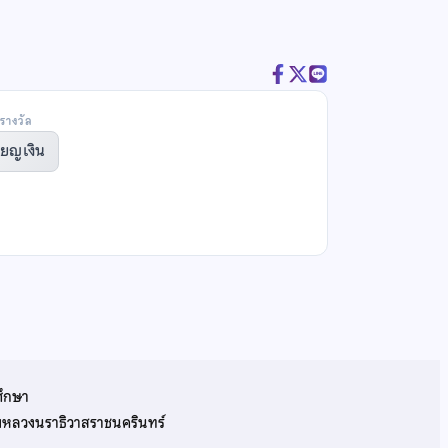
รางวัล
ียญเงิน
ศึกษา
รมหลวงนราธิวาสราชนครินทร์