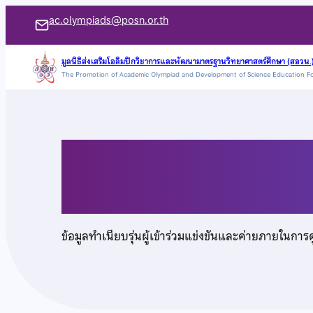
ข้าม
ac.olympiads@posn.or.th
ไป
ยัง
มูลนิธิส่งเสริมโอลิมปิกวิชาการและพัฒนามาตรฐานวิทยาศาสตร์ศึกษา (สอวน.
The Promotion of Academic Olympiad and Development of Science Education F
เนื้อหา
นางสาวชญานิศ วงศ์สี
ข้อมูลทำเนียบรุ่นผู้เข้าร่วมแข่งขันและค่ายภายในการ